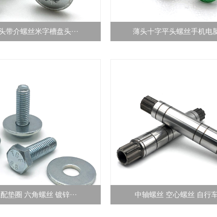
头带介螺丝米字槽盘头···
薄头十字平头螺丝手机电脑数
配垫圈 六角螺丝 镀锌···
中轴螺丝 空心螺丝 自行车螺