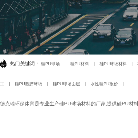
热门关键词：
硅PU球场
|
硅PU材料
|
硅PU球场材料
|
工
|
硅PU塑胶球场
|
硅PU球场面层
|
水性硅PU报价
|
德克瑞环保体育是专业生产硅PU球场材料的厂家,提供硅PU材料报