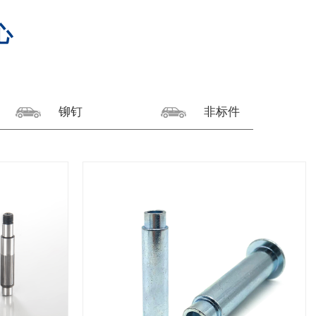
心
铆钉
非标件