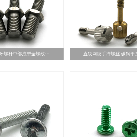
牙螺杆中部成型全螺纹···
直纹网纹手拧螺丝 碳钢平头