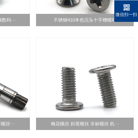
微信扫一扫
码···
不锈钢410本色沉头十字槽螺钉
丝···
梅花螺丝 斜尾螺丝 非标螺丝 机···