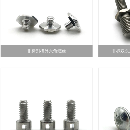
非标割槽外六角螺丝
非标双头