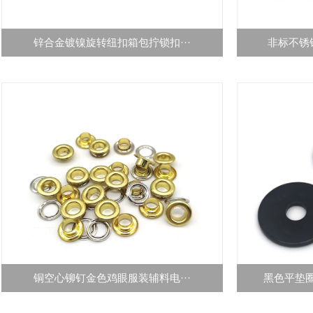
锌合金镀镍旋转纽扣箱包拧锁扣···
非标不锈钢
铜空心铆钉金色鸡眼服装辅料电···
黑色平垫圈G