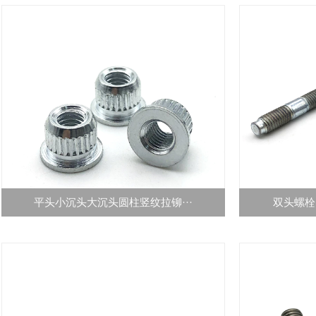
平头小沉头大沉头圆柱竖纹拉铆···
双头螺栓 