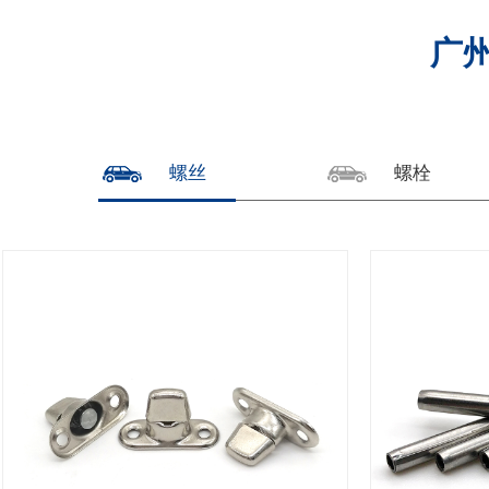
广
螺丝
螺栓