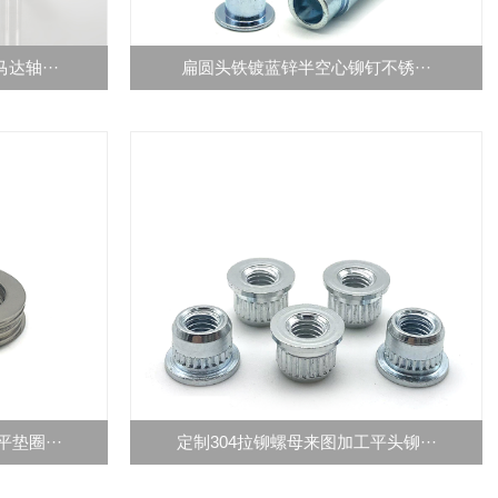
达轴···
扁圆头铁镀蓝锌半空心铆钉不锈···
垫圈···
定制304拉铆螺母来图加工平头铆···