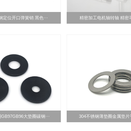
定位开口弹簧销 黑色···
精密加工电机轴转轴 精密马
B97GB96大垫圈碳钢···
304不锈钢薄垫圈金属垫片平