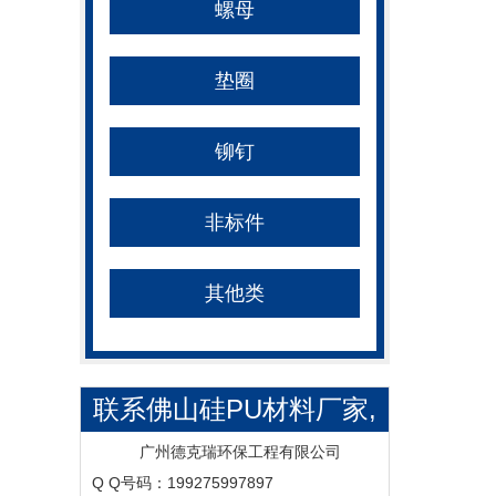
螺母
垫圈
铆钉
非标件
其他类
联系佛山硅PU材料厂家,
硅PU球场材料,硅PU球场
广州德克瑞环保工程有限公司
Q Q号码：199275997897