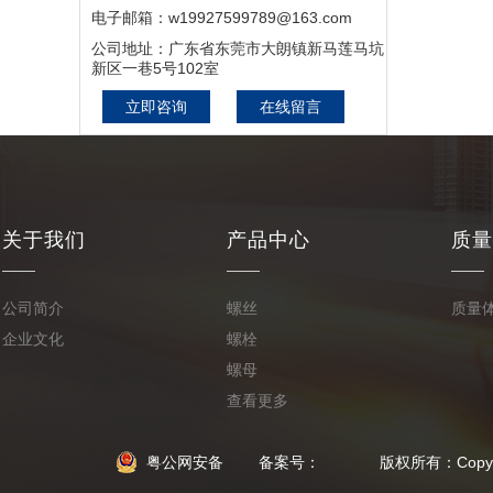
施工,硅PU价格,硅PU篮球
电子邮箱：w19927599789@163.com
场,硅PU网球场,塑胶球场
公司地址：广东省东莞市大朗镇新马莲马坑
新区一巷5号102室
建设
立即咨询
在线留言
关于我们
产品中心
质量
公司简介
螺丝
质量
企业文化
螺栓
螺母
查看更多
粤公网安备
备案号： 版权所有：Copyright © 2