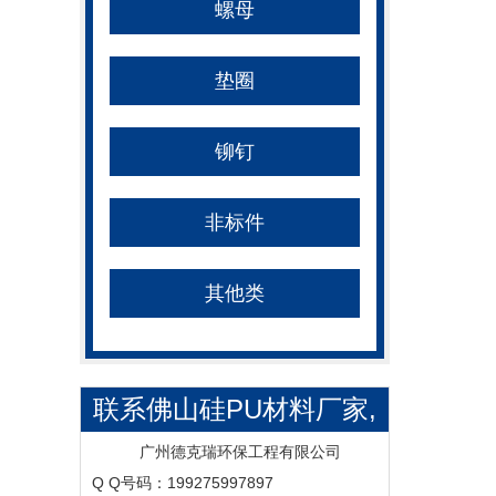
螺母
垫圈
铆钉
非标件
其他类
联系佛山硅PU材料厂家,
硅PU球场材料,硅PU球场
广州德克瑞环保工程有限公司
Q Q号码：199275997897