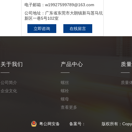
施工,硅PU价格,硅PU篮球
电子邮箱：w19927599789@163.com
场,硅PU网球场,塑胶球场
公司地址：广东省东莞市大朗镇新马莲马坑
新区一巷5号102室
建设
立即咨询
在线留言
关于我们
产品中心
质量
公司简介
螺丝
质量
企业文化
螺栓
螺母
查看更多
粤公网安备
备案号： 版权所有：Copyright © 2