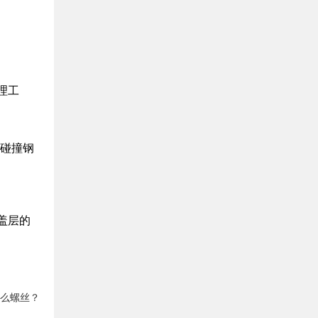
理工
击碰撞钢
盖层的
么螺丝？