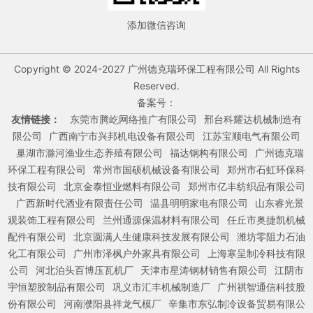
添加微信咨询
Copyright © 2024-2027 广州德克瑞环保工程有限公司 All Rights
Reserved.
备案号：
友情链接：
东莞市腾屹网络推广有限公司
邢台科耀达机械制造有
限公司
广西南宁市兴邦机电设备有限公司
江苏宝顺电气有限公司
巢湖市滁河渔业生态养殖有限公司
福达钢构有限公司
广州德克瑞
环保工程有限公司
常州市国硕机械设备有限公司
郑州市石虹环保科
技有限公司
北京金泰恒业燃料有限公司
郑州市亿丰纺织品有限公司
广西新时代酒业有限责任公司
温县明明家电有限公司
山东睿光景
观装饰工程有限公司
兰州通源保温材料有限公司
任丘市奥捷凯机械
配件有限公司
北京圆满人生健康科技发展有限公司
潍坊零阻力石油
化工有限公司
广州市泽枫户外家具有限公司
上海寒呈制冷科技有限
公司
河北泊头百博压瓦机厂
天津市星涛钢材销售有限公司
江阴市
宇恒塑胶制品有限公司
巩义市汇丰机械制造厂
广州祺智通信科技股
份有限公司
河南濮阳县祥龙气模厂
辛集市东弘制冷设备贸易有限公